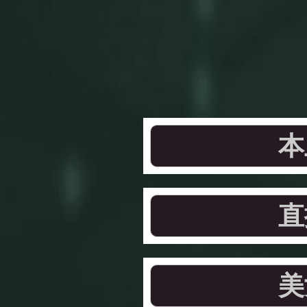
本
直
美