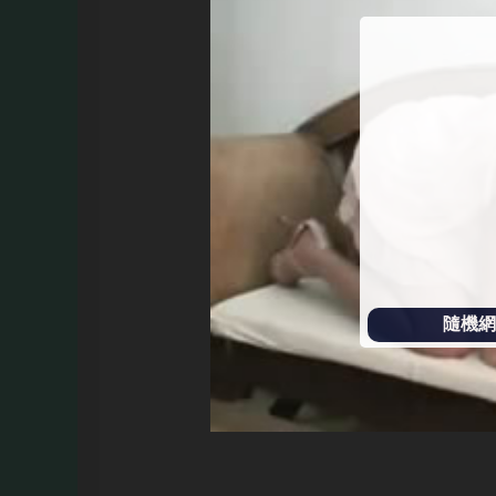
始
播
放
隨機網址