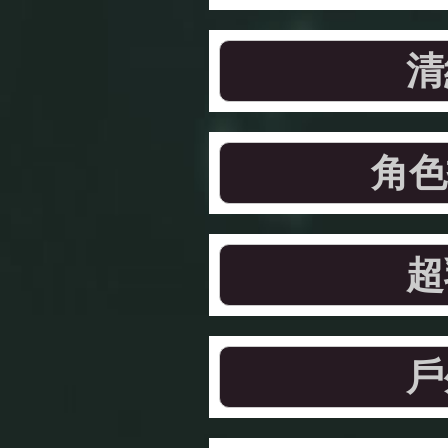
清
角色
超
戶