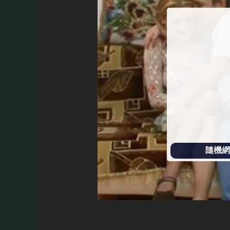
始
播
放
隨機網址