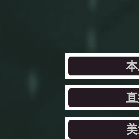
本
直
美