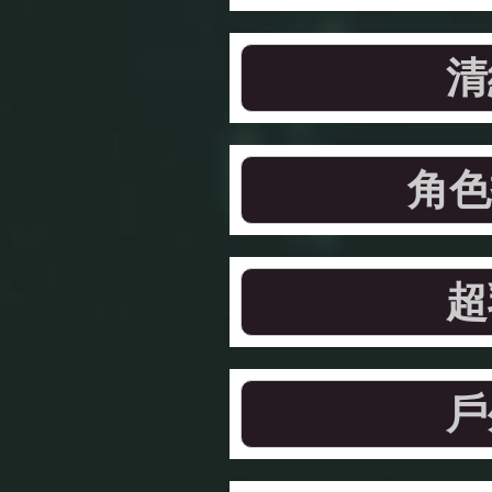
清
角色
超
戶