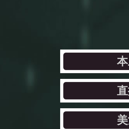
本
直
美