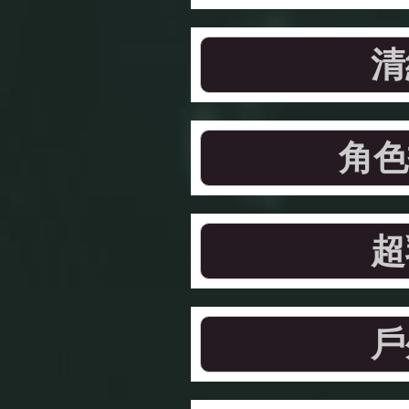
清
角色
超
戶