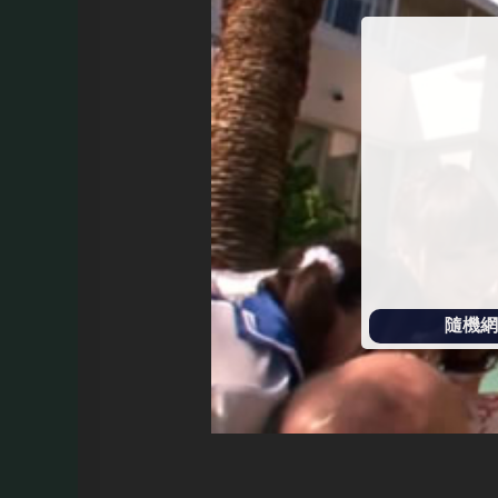
始
播
放
隨機網址