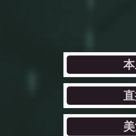
本
直
美