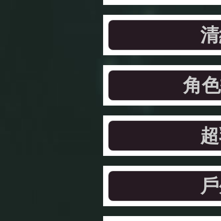
清
角色
超
戶