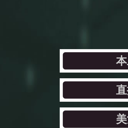
本
直
美