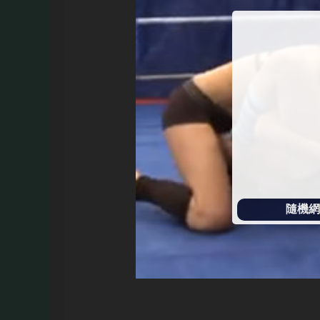
始
播
放
隨機網址