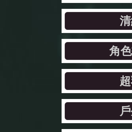
清
角色
超
戶