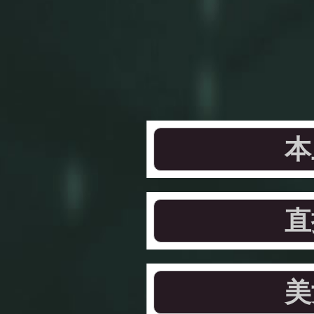
本
直
美