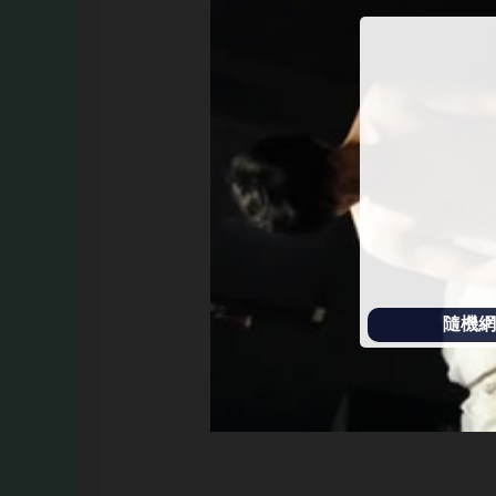
始
播
放
隨機網址