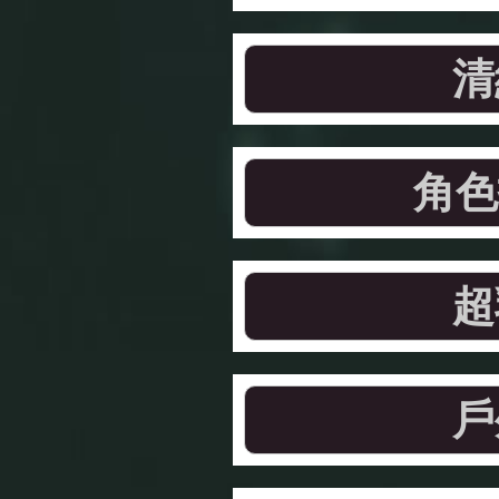
清
角色
超
戶