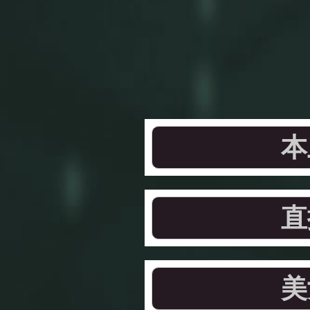
本
直
美