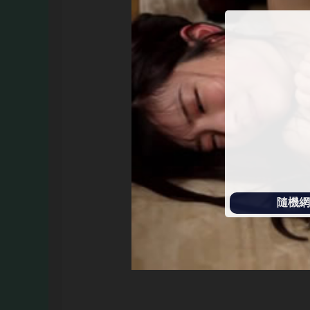
始
播
放
隨機網址