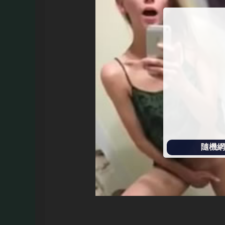
始
播
放
隨機網址