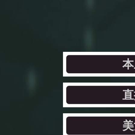
本
直
美