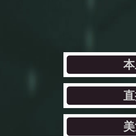
本
直
美