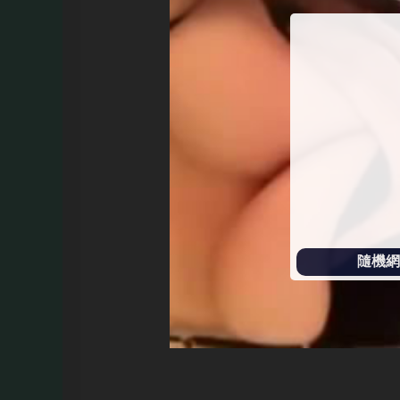
始
播
放
隨機網址