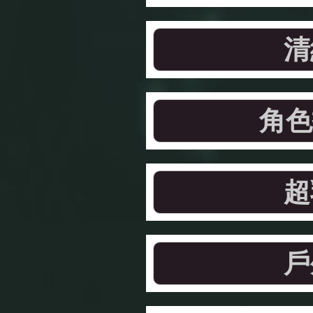
清
角色
超
戶