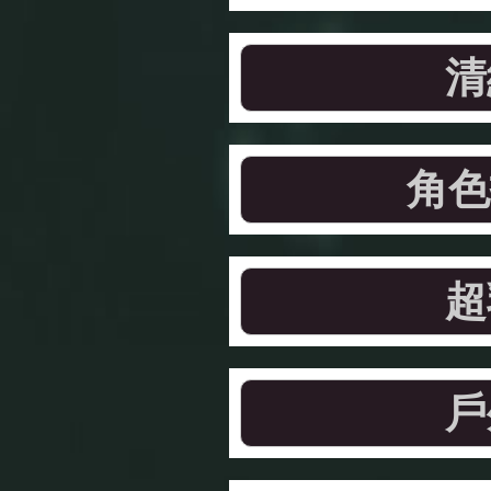
清
角色
超
戶