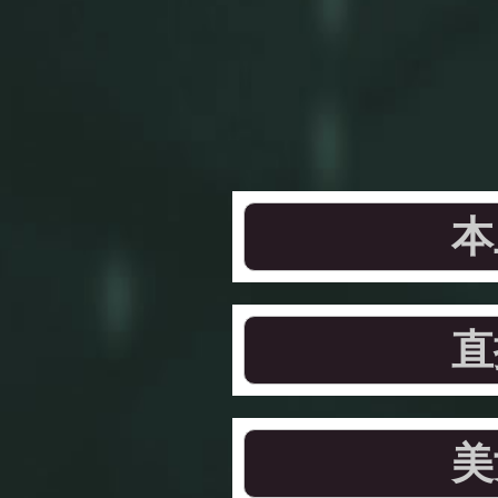
本
直
美